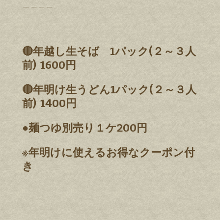
＿＿＿＿
🔴年越し生そば 1パック(２～３人
前) 1600円
🔴年明け生うどん1パック(２～３人
前) 1400円
●麺つゆ別売り１ケ200円
※年明けに使えるお得なクーポン付
き