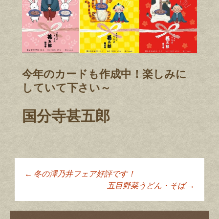
今年のカードも作成中！楽しみに
していて下さい～
国分寺甚五郎
←
冬の澤乃井フェア好評です！
投稿ナビゲーショ
五目野菜うどん・そば
→