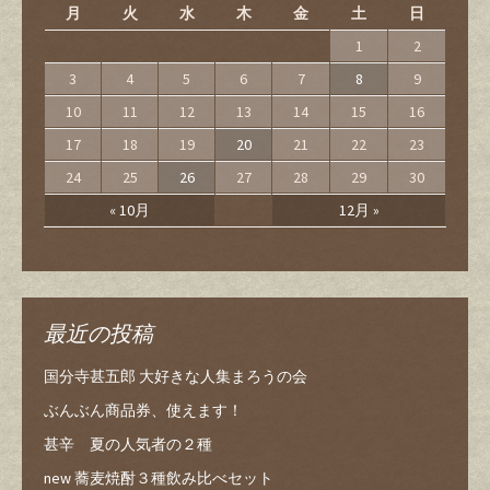
月
火
水
木
金
土
日
1
2
3
4
5
6
7
8
9
10
11
12
13
14
15
16
17
18
19
20
21
22
23
24
25
26
27
28
29
30
« 10月
12月 »
最近の投稿
国分寺甚五郎 大好きな人集まろうの会
ぶんぶん商品券、使えます！
甚辛 夏の人気者の２種
new 蕎麦焼酎３種飲み比べセット