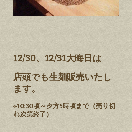
12/30、12/31大晦日は
店頭でも生麺販売いたし
ます。
※10:30頃～夕方5時頃まで（売り切
れ次第終了）