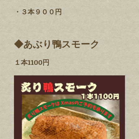
・３本９００円
◆あぶり鴨スモーク
１本1100円