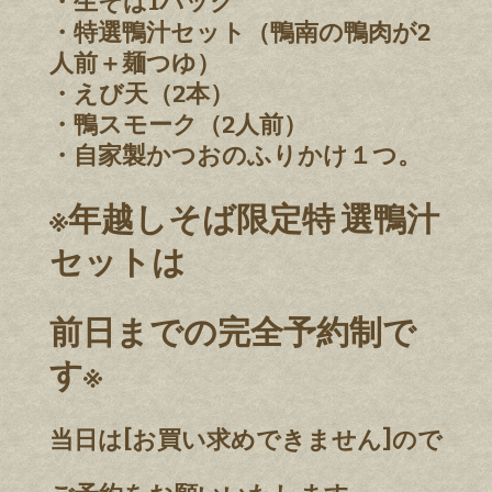
・生そば1パック
・特選鴨汁セット（鴨南の鴨肉が2
人前＋麺つゆ）
・えび天（2本）
・鴨スモーク（2人前）
・自家製かつおのふりかけ１つ。
※年越しそば限定特 選鴨汁
セットは
前日までの完全予約制で
す※
当日は[お買い求めできません]ので