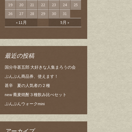
19
20
21
22
23
24
25
26
27
28
29
30
31
« 11月
5月 »
最近の投稿
国分寺甚五郎 大好きな人集まろうの会
ぶんぶん商品券、使えます！
甚辛 夏の人気者の２種
new 蕎麦焼酎３種飲み比べセット
ぶんぶんウォークmini
アーカイブ