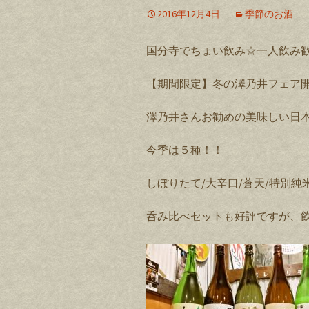
2016年12月4日
季節のお酒
国分寺でちょい飲み☆一人飲み
【期間限定】冬の澤乃井フェア開
澤乃井さんお勧めの美味しい日
今季は５種！！
しぼりたて/大辛口/蒼天/特別純
呑み比べセットも好評ですが、飲