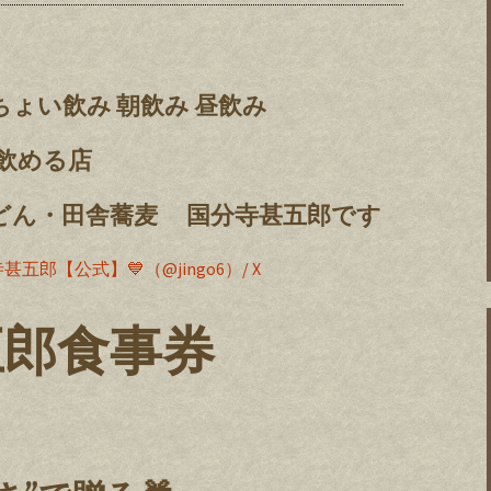
ちょい飲み 朝飲み 昼飲み
も飲める店
どん・田舎蕎麦 国分寺甚五郎です
甚五郎【公式】💙（@jingo6）/ X
五郎食事券