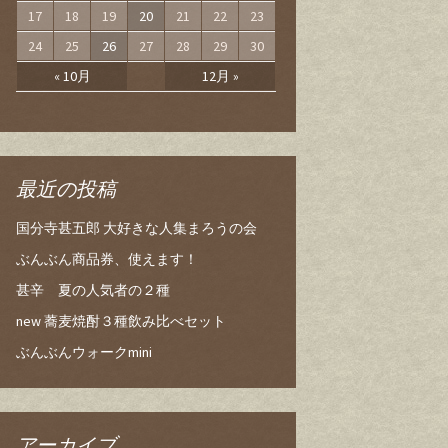
17
18
19
20
21
22
23
24
25
26
27
28
29
30
« 10月
12月 »
最近の投稿
国分寺甚五郎 大好きな人集まろうの会
ぶんぶん商品券、使えます！
甚辛 夏の人気者の２種
new 蕎麦焼酎３種飲み比べセット
ぶんぶんウォークmini
アーカイブ