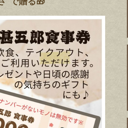
さ”で贈る🎁