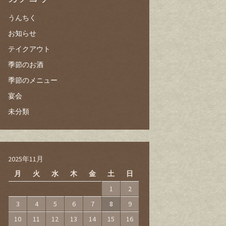
うんちく
お知らせ
テイクアウト
季節のお酒
季節のメニュー
宴会
未分類
2025年11月
月
火
水
木
金
土
日
1
2
3
4
5
6
7
8
9
10
11
12
13
14
15
16