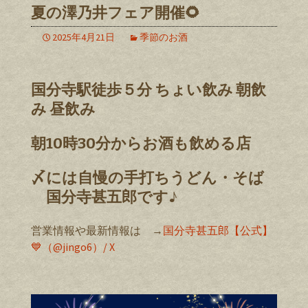
夏の澤乃井フェア開催🌻
2025年4月21日
季節のお酒
国分寺駅徒歩５分 ちょい飲み 朝飲
み 昼飲み
朝10時30分からお酒も飲める店
〆には自慢の手打ちうどん・そば
国分寺甚五郎です♪
営業情報や最新情報は →
国分寺甚五郎【公式】
💙（@jingo6）/ X