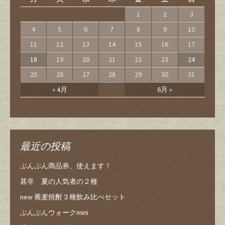
1
2
3
4
5
6
7
8
9
10
11
12
13
14
15
16
17
18
19
20
21
22
23
24
25
26
27
28
29
30
31
« 4月
6月 »
最近の投稿
ぶんぶん商品券、使えます！
甚辛 夏の人気者の２種
new 蕎麦焼酎３種飲み比べセット
ぶんぶんウォークmini