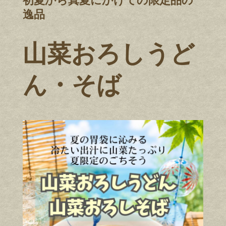
初夏から真夏にかけての限定品の
逸品
山菜おろしうど
ん・そば