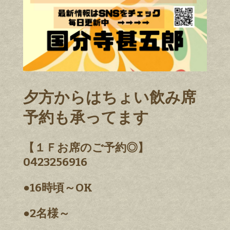
夕方からはちょい飲み席
予約も承ってます
【１Ｆお席のご予約◎】
0423256916
●16時頃～OK
●2名様～