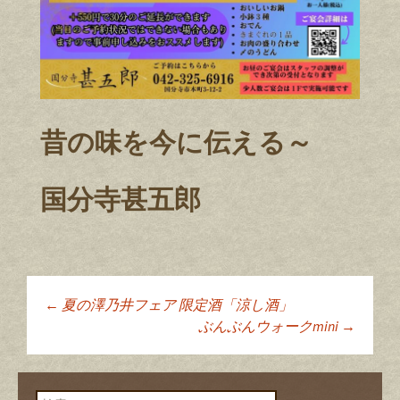
昔の味を今に伝える～
国分寺甚五郎
←
夏の澤乃井フェア 限定酒「涼し酒」
投稿ナビゲーショ
ぶんぶんウォークmini
→
ン
検索: