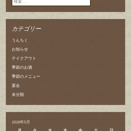
カテゴリー
うんちく
お知らせ
テイクアウト
季節のお酒
季節のメニュー
宴会
未分類
2026年5月
月
火
水
木
金
土
日