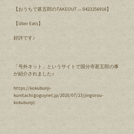
【おうちで甚五郎のTAKEOUT→ 0423256916】
【Uber Eats】
好評です♪
「号外ネット」というサイトで国分寺甚五郎の事
が紹介されました♪
https://kokubunji-
kunitachi.goguynet.jp/2020/07/23/jingorou-
kokubunji/