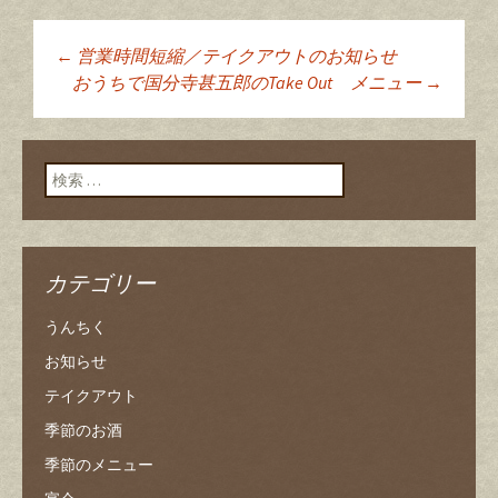
←
営業時間短縮／テイクアウトのお知らせ
投稿ナビゲーショ
おうちで国分寺甚五郎のTake Out メニュー
→
ン
検索:
カテゴリー
うんちく
お知らせ
テイクアウト
季節のお酒
季節のメニュー